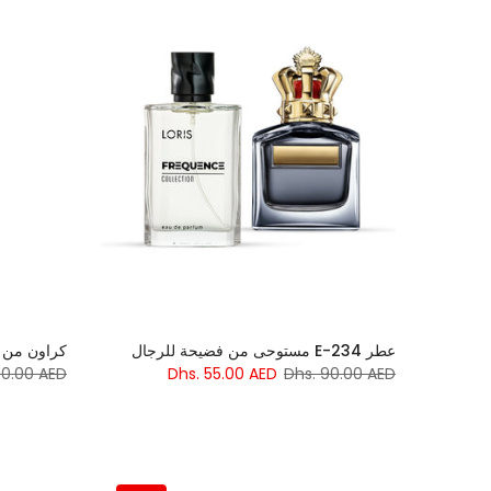
عطر E-234 مستوحى من فضيحة للرجال
كراون من لوريس ب
90.00 AED
Dhs. 55.00 AED
Dhs. 90.00 AED