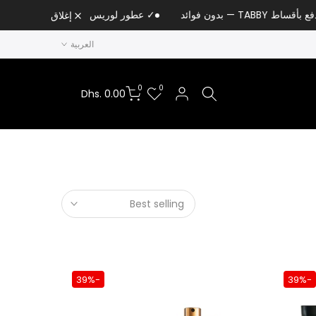
ساط TABBY — بدون فوائد
✓ عطور لوريس الاصلية | الموزع
إغلاق
العربية
0
0
Dhs. 0.00
Best selling
-39%
-39%