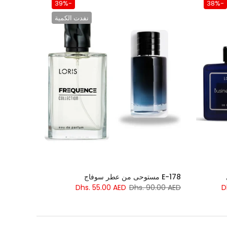
-39%
-38%
نفدت الكمية
E-178 مستوحى من عطر سوفاج
Dhs. 55.00 AED
Dhs. 90.00 AED
D