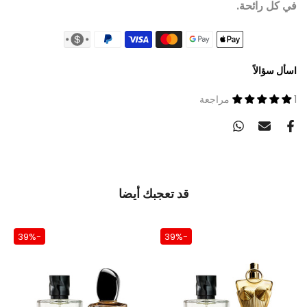
في كل رائحة.
اسأل سؤالاً
1 مراجعة
قد تعجبك أيضا
-39%
-39%