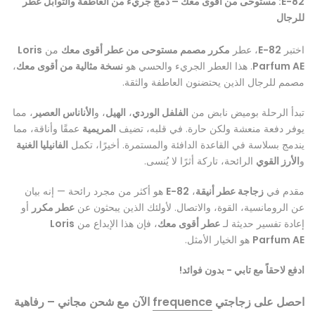
E-82: مستوحى من أقوى معك – دمج جريء من العاطفة والتوابل عطر
للرجال
اختبر
E-82
، عطر
مكرر مصمم مستوحى من عطر أقوى معك
من
Loris
Parfum AE
. هذا العطر الجريء والحسي هو
نسخة مثالية من أقوى معك
،
مصمم للرجال الذين يحتضنون العاطفة والثقة.
تبدأ الرحلة بوميض نابض من
الفلفل الوردي
،
الهيل
، و
الأناناس العصير
، مما
يوفر دفعة منعشة ولكن حارة. في قلبه، تضيف
المريمية
عمقًا وأناقة، مما
يندمج بسلاسة في القاعدة الدافئة والمستمرة. أخيرًا، تكمل
الفانيليا الغنية
و
الأرز القوي
الرائحة، تاركة أثرًا لا يُنسى.
مقدم في
زجاجة عطر أنيقة
،
E-82
هو أكثر من مجرد رائحة — إنه بيان
عن الرومانسية، القوة، والاتصال. لأولئك الذين يبحثون عن
عطر مكرر
أو
إعادة تفسير حديثة لـ
عطر أقوى معك
، فإن هذا الإبداع من
Loris
Parfum AE
هو الخيار الأمثل.
ادفع لاحقاً مع تابي - بدون فوائد!
احصل على زجاجتي
frequence
الآن مع شحن مجاني – رفاهية