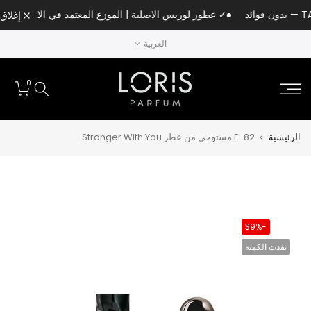
الانتقال
✓ عطور لوريس الاصلية | الموزع المعتمد في الامارات
إغلاق
إلى
العربية
المحتوى
0
الرئيسية
E-82 مستوحى من عطر Stronger With You
-39%
نفدت الكمية