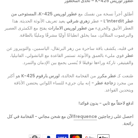
عطور لوريس K-425 – تحدى المحظور
أطلق أجرأ نسخة من نفسك مع
عطور لوريس K-425، المستوحى من
عطر L’Interdit -
عطر
زهري شرقي
يعيد تعريف الأنوثة الحديثة. هذا
العطر الأنيق والجريء
من عطور لوريس الامارات
يفتح مع الكمثرى العصير
والبرغموت المتلألئ، مما يخلق انطباعًا أوليًا مشرقًا ومليئًا بالطاقة.
في قلبه، يكشف باقة ساحرة من زهر البرتقال، الياسمين، والتوبيروز عن
عطر
قوي مليء بالعمق والأنوثة. تستمر القاعدة مع الباتشولي، الفانيليا،
والفيتيفر، تاركة وراءها توقيعًا لا يُنسى يجمع بين الإدمان والتمرد.
صُنعت كـ
عطر مكرر
من الفخامة الخالدة،
لورس بارفوم K-425
هو أكثر
من مجرد
زجاجة عطر -
إنه بيان جريء للنساء اللواتي يحتضن الأناقة
ويتحدين القواعد.
ادفع لاحقاً مع تابي - بدون فوائد!
احصل على زجاجتين
frequence
الآن مع شحن مجاني - الفخامة في كل
رائحة.