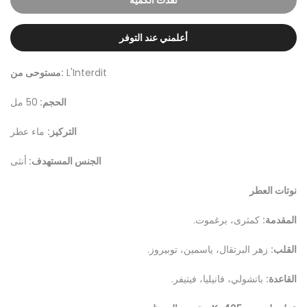
نفدت الكمية
أعلمني عند التوفر
L'Interdit
مستوحى من:
الحجم:
50 مل
التركيز:
ماء عطر
الجنس المستهدف:
أنثى
نوتات العطر
المقدمة:
كمثرى، برغموت.
القلب:
زهر البرتقال، ياسمين، توبيروز.
القاعدة:
باتشولي، فانيليا، فيتيفر.