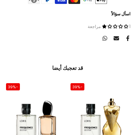
اسأل سؤالاً
1 مراجعة
قد تعجبك أيضا
-39%
-39%