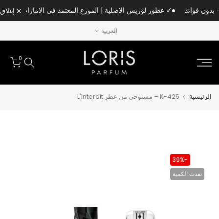
الانتقال
✓ عطور لوريس الاصلية | الموزع المعتمد في الامارات
إغلاق
إلى
العربية
المحتوى
0
الرئيسية
K-425 – مستوحى من عطر L'Interdit
-39%
نفدت الكمية