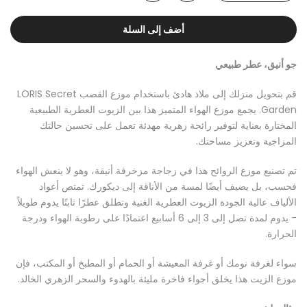
أضف إلى السلة
جو أنيق، عطر طبيعي
قم بتحويل منزلك إلى ملاذ هادئ باستخدام موزع القصب LORIS Secret
Garden. يجمع موزع الهواء المتميز هذا بين الزيوت العطرية الطبيعية
المختارة بعناية لتوفير رائحة زهرية مهدئة تعمل على تحسين حالتك
المزاجية وتعزيز مساحتك.
تم تصنيع موزع الروائح هذا في زجاجة مزخرفة أنيقة، وهو لا ينعش الهواء
فحسب، بل يضيف أيضًا لمسة من الأناقة إلى ديكورك. تمتص أعواد
الألياف عالية الجودة الزيوت العطرية الغنية وتطلق عطرًا ثابتًا يدوم طويلاً
- يدوم لمدة تصل إلى 3 إلى 6 أسابيع اعتمادًا على رطوبة الهواء ودرجة
الحرارة.
سواء لغرفة نومك أو غرفة المعيشة أو الحمام أو المطبخ أو المكتب، فإن
موزع الزيت هذا يخلق أجواء فاخرة مليئة بالهدوء والسحر الزهري الخالد.