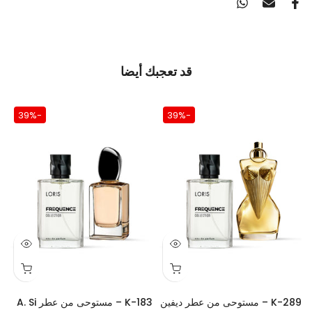
قد تعجبك أيضا
-39%
-39%
K-289 – مستوحى من عطر ديفين
K-183 – مستوحى من عطر A. Si