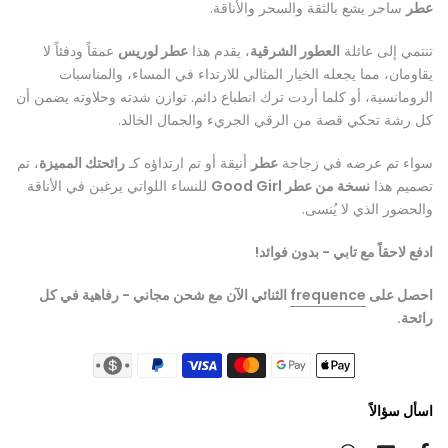
عطر
ساحر يشع بالثقة والسحر والأناقة.
تنتمي إلى عائلة
العطور الشرقية
، يقدم هذا
عطر لوريس
عمقاً ودفئاً لا
يقاومان، مما يجعله الخيار المثالي للارتداء في المساء، والمناسبات
الرومانسية، أو كلما أردت ترك انطباع دائم. توازن شدته وحلاوته يضمن أن
كل رشة تحكي قصة من الرقي الجريء والجمال الخالد.
سواء تم عرضه في زجاجة
عطر
أنيقة أو تم ارتداؤه كـ
رائحتك المميزة
، تم
تصميم هذا
نسخة من عطر Good Girl
للنساء اللواتي يرغبن في الأناقة
والحضور الذي لا يُنسى.
ادفع لاحقاً مع تابي - بدون فوائد!
احصل على
frequence
الثنائي الآن مع شحن مجاني - رفاهية في كل
رائحة.
اسأل سؤالاً