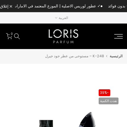
الانتقال
✓ عطور لوريس الاصلية | الموزع المعتمد في الامارات
إغلاق
إلى
العربية
المحتوى
0
الرئيسية
K-248 – مستوحى من عطر جود جيرل
-39%
نفدت الكمية