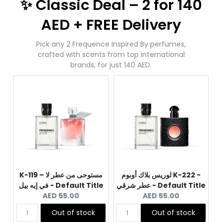
✨ Classic Deal – 2 for 140
AED + FREE Delivery
Pick any 2 Frequence Inspired By perfumes,
crafted with scents from top international
brands, for just 140 AED.
لوريس بلاك أوبوم K-222 -
K-119 – مستوحى من عطر لا
عطر شرقي - Default Title
في إيه بيل - Default Title
Current
Current
AED 55.00
AED 55.00
price:
price:
Out of stock
Out of stock