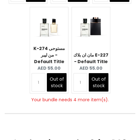
K-274 مستوحى
مان ان بلاك E-227
من ليبر -
Default Title
- Default Title
Current
Current
AED 55.00
AED 55.00
price:
price:
Out of
Out of
stock
stock
Your bundle needs 4 more item(s).