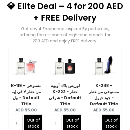
💎 Elite Deal – 4 for 200 AED
+ FREE Delivery
Get any 4 Frequence Inspired By perfumes,
offering the essence of high-end brands, for
200 AED and enjoy FREE delivery!
K-248 –
لوريس بلاك أوبوم
K-119 – مستوحى
مستوحى من عطر
K-222 - عطر
من عطر لا في إيه
جود جيرل -
شرقي - Default
بيل - Default
Title
Title
Default Title
Current
Current
Current
AED 55.00
AED 55.00
AED 55.00
price:
price:
price:
Out of
Out of
Out of
stock
stock
stock